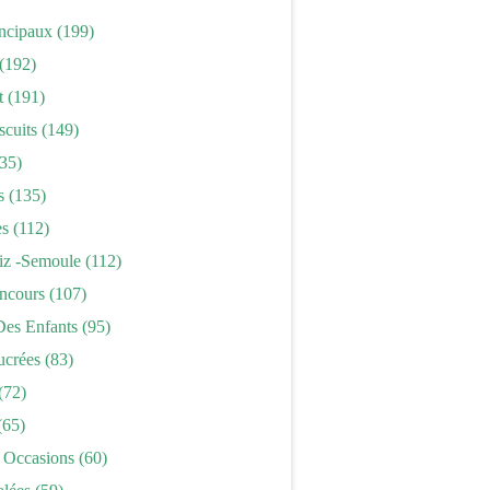
incipaux
(199)
(192)
t
(191)
scuits
(149)
35)
s
(135)
es
(112)
iz -semoule
(112)
ncours
(107)
Des Enfants
(95)
ucrées
(83)
(72)
(65)
 Occasions
(60)