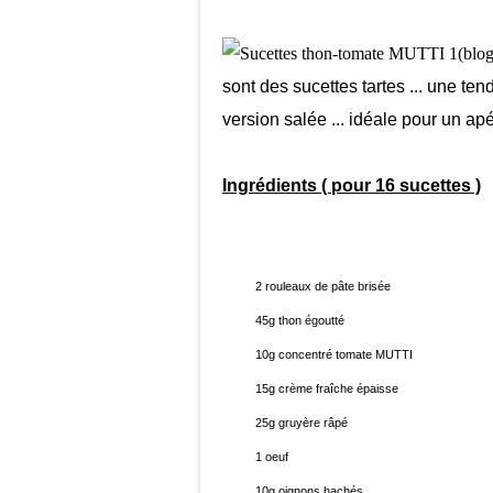
sont des sucettes tartes ... une te
version salée ... idéale pour un ap
Ingrédients ( pour 16 sucettes )
2 rouleaux de pâte brisée
45g thon égoutté
10g concentré tomate MUTTI
15g crème fraîche épaisse
25g gruyère râpé
1 oeuf
10g oignons hachés