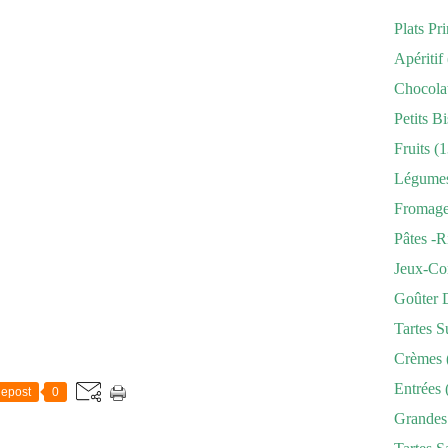
Plats Pr
Apéritif
Chocola
Petits Bi
Fruits
(1
Légume
Fromag
Pâtes -r
Jeux-Co
Goûter 
Tartes S
Crèmes
Entrées
epost
0
Grandes