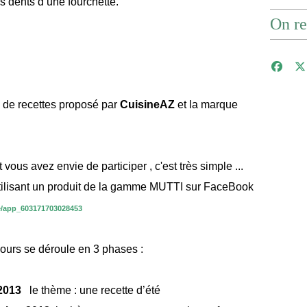
s dents d’une fourchette.
On re
s de recettes proposé par
CuisineAZ
et la marque
vous avez envie de participer , c'est très simple ...
tilisant un produit de la gamme MUTTI sur FaceBook
ne/app_603171703028453
ncours se déroule en 3 phases :
2013
le thème : une recette d’été