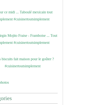
photos
ories