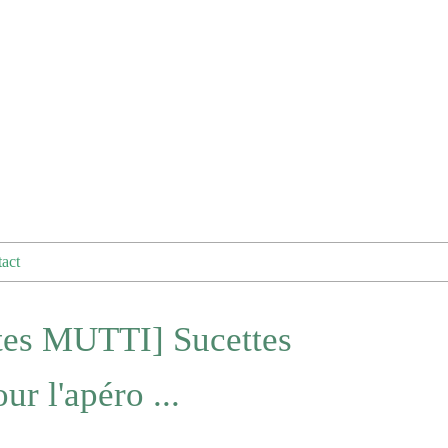
act
tes MUTTI] Sucettes
r l'apéro ...