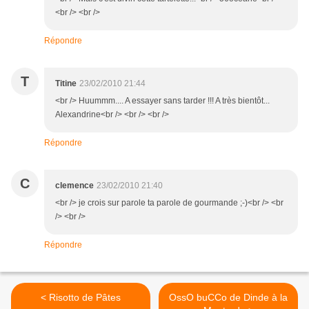
<br /> <br />
Répondre
T
Titine
23/02/2010 21:44
<br /> Huummm.... A essayer sans tarder !!! A très bientôt...
Alexandrine<br /> <br /> <br />
Répondre
C
clemence
23/02/2010 21:40
<br /> je crois sur parole ta parole de gourmande ;-)<br /> <br
/> <br />
Répondre
< Risotto de Pâtes
OssO buCCo de Dinde à la