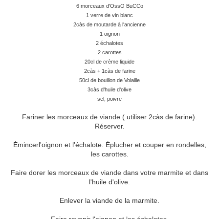
6 morceaux d'OssO BuCCo
1 verre de vin blanc
2càs de moutarde à l'ancienne
1 oignon
2 échalotes
2 carottes
20cl de crème liquide
2càs + 1càs de farine
50cl de bouillon de Volaille
3càs d'huile d'olive
sel, poivre
Fariner les morceaux de viande ( utiliser 2càs de farine).
Réserver.
Émincerl'oignon et l'échalote. Éplucher et couper en rondelles,
les carottes.
Faire dorer les morceaux de viande dans votre marmite et dans
l'huile d'olive.
Enlever la viande de la marmite.