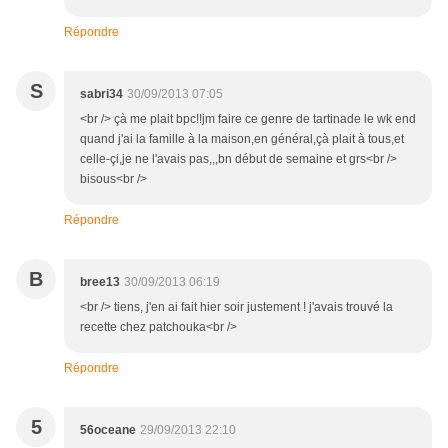
Répondre
S
sabri34
30/09/2013 07:05
<br /> çà me plait bpc!!jm faire ce genre de tartinade le wk end
quand j'ai la famille à la maison,en général,çà plait à tous,et
celle-çi,je ne l'avais pas,,,bn début de semaine et grs<br />
bisous<br />
Répondre
B
bree13
30/09/2013 06:19
<br /> tiens, j'en ai fait hier soir justement ! j'avais trouvé la
recette chez patchouka<br />
Répondre
5
56oceane
29/09/2013 22:10