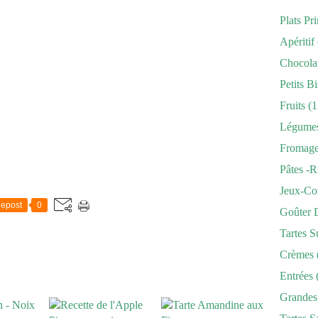
Plats Pr
Apéritif
Chocola
Petits Bi
Fruits
(1
Légume
Fromag
Pâtes -r
Jeux-Co
epost
0
Goûter 
Tartes S
Crèmes
Entrées
Grandes