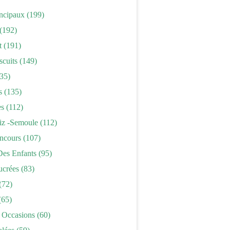
incipaux
(199)
(192)
t
(191)
scuits
(149)
35)
s
(135)
es
(112)
iz -semoule
(112)
ncours
(107)
Des Enfants
(95)
ucrées
(83)
(72)
(65)
 Occasions
(60)