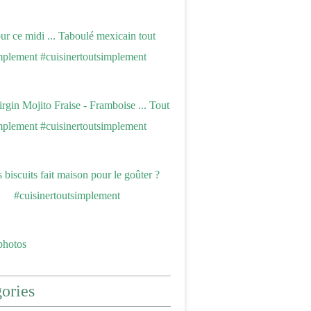
photos
ories