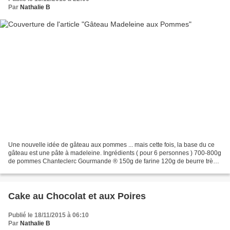
Par
Nathalie B
Une nouvelle idée de gâteau aux pommes ... mais cette fois, la base du ce
gâteau est une pâte à madeleine. Ingrédients ( pour 6 personnes ) 700-800g
de pommes Chanteclerc Gourmande ® 150g de farine 120g de beurre très
mou 100g de sucre en poudre 4 œufs...
Cake au Chocolat et aux Poires
Publié le 18/11/2015 à 06:10
Par
Nathalie B