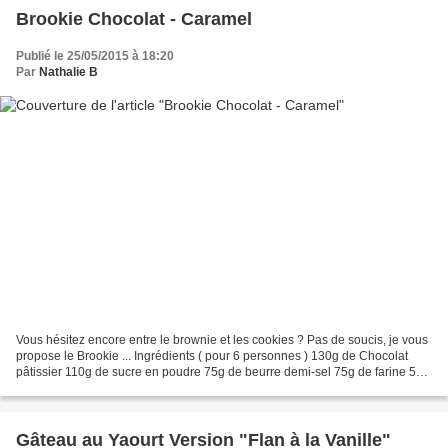
Brookie Chocolat - Caramel
Publié le 25/05/2015 à 18:20
Par
Nathalie B
Vous hésitez encore entre le brownie et les cookies ? Pas de soucis, je vous
propose le Brookie ... Ingrédients ( pour 6 personnes ) 130g de Chocolat
pâtissier 110g de sucre en poudre 75g de beurre demi-sel 75g de farine 50g
de Noix de Pécan 2 oeufs 190g...
Gâteau au Yaourt Version "Flan à la Vanille"