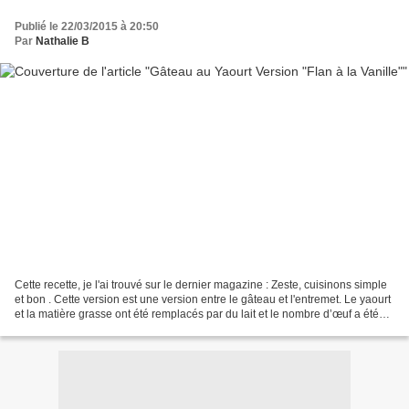
Publié le 22/03/2015 à 20:50
Par
Nathalie B
Cette recette, je l'ai trouvé sur le dernier magazine : Zeste, cuisinons simple
et bon . Cette version est une version entre le gâteau et l'entremet. Le yaourt
et la matière grasse ont été remplacés par du lait et le nombre d’œuf a été
oublé.Un petit...