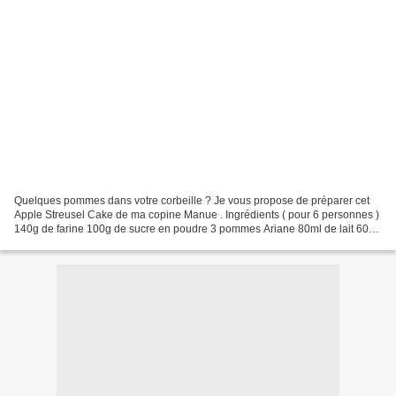
Quelques pommes dans votre corbeille ? Je vous propose de préparer cet
Apple Streusel Cake de ma copine Manue . Ingrédients ( pour 6 personnes )
140g de farine 100g de sucre en poudre 3 pommes Ariane 80ml de lait 60g
de beurre demi-sel 1 oeuf 1/2 gousse...