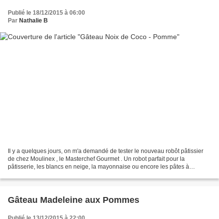
Publié le 18/12/2015 à 06:00
Par
Nathalie B
Il y a quelques jours, on m'a demandé de tester le nouveau robôt pâtissier
de chez Moulinex , le Masterchef Gourmet . Un robot parfait pour la
pâtisserie, les blancs en neige, la mayonnaise ou encore les pâtes à
gateaux . Ce robot fait son effet sur le...
Gâteau Madeleine aux Pommes
Publié le 13/12/2015 à 22:00