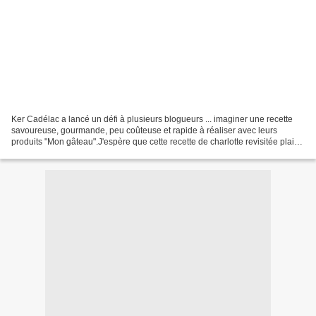
Ker Cadélac a lancé un défi à plusieurs blogueurs ... imaginer une recette
savoureuse, gourmande, peu coûteuse et rapide à réaliser avec leurs
produits "Mon gâteau".J'espère que cette recette de charlotte revisitée plaira
... Ingrédients ( pour 6 personnes...