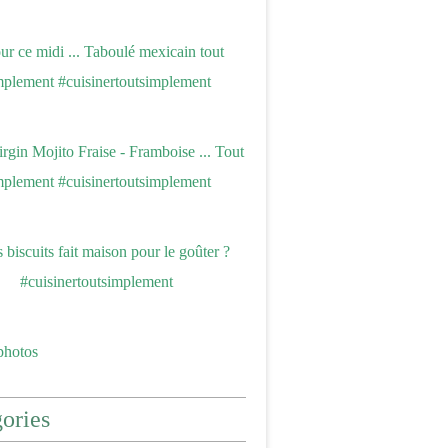
photos
ories