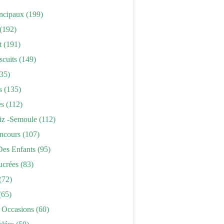
incipaux
(199)
(192)
t
(191)
scuits
(149)
35)
s
(135)
es
(112)
iz -semoule
(112)
ncours
(107)
Des Enfants
(95)
ucrées
(83)
(72)
(65)
 Occasions
(60)