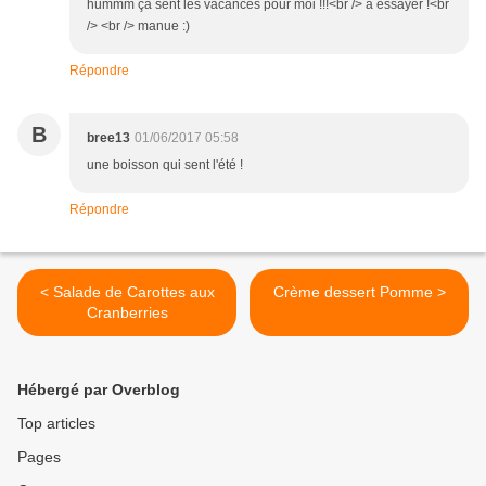
hummm ça sent les vacances pour moi !!!<br /> à essayer !<br
/> <br /> manue :)
Répondre
B
bree13
01/06/2017 05:58
une boisson qui sent l'été !
Répondre
< Salade de Carottes aux
Crème dessert Pomme >
Cranberries
Hébergé par Overblog
Top articles
Pages