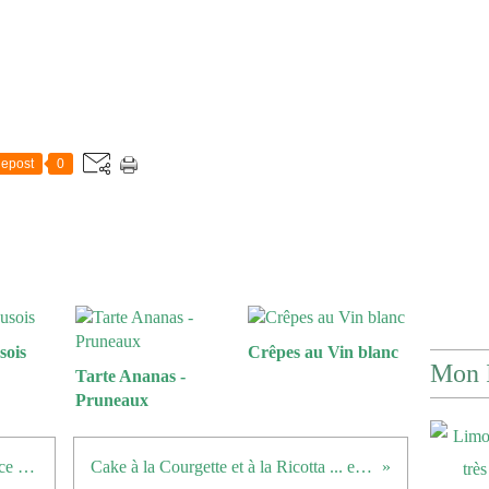
epost
0
sois
Crêpes au Vin blanc
Mon 
Tarte Ananas -
Pruneaux
De la fraicheur ... Melon et sa sauce Chèvre - Bacon
Cake à la Courgette et à la Ricotta ... et oui du sucré!!!