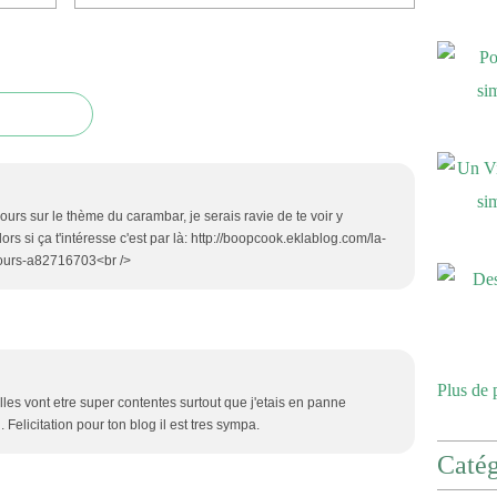
ours sur le thème du carambar, je serais ravie de te voir y
Alors si ça t'intéresse c'est par là: http://boopcook.eklablog.com/la-
cours-a82716703<br />
Plus de 
illes vont etre super contentes surtout que j'etais en panne
 Felicitation pour ton blog il est tres sympa.
Catég