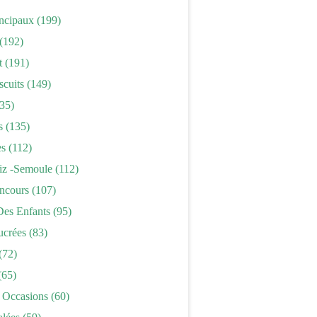
incipaux
(199)
(192)
t
(191)
scuits
(149)
35)
s
(135)
es
(112)
iz -semoule
(112)
ncours
(107)
Des Enfants
(95)
ucrées
(83)
(72)
(65)
 Occasions
(60)