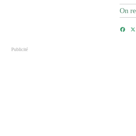
On re
Publicité