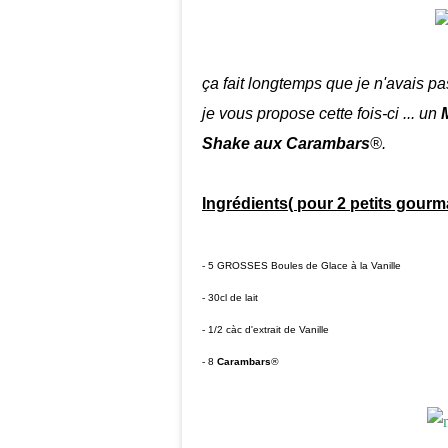
ça fait longtemps que je n'avais pa
je vous propose cette fois-ci ... un
Shake aux Carambars
®.
Ingrédients( pour 2 petits gourm
- 5 GROSSES Boules de Glace à la Vanille
- 30cl de lait
- 1/2 càc d'extrait de Vanille
- 8
Carambars
®