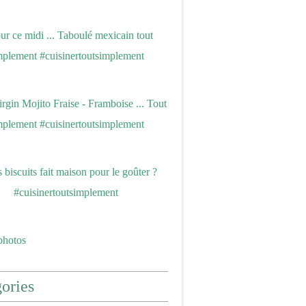
photos
ories