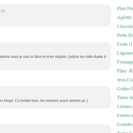
Plats Pr
:33
Apéritif
Chocola
Petits Bi
Fruits
(1
Légume
ine mais je vais le faire et m'en régaler, j'adore les milk-shake à
Fromag
Pâtes -r
Jeux-Co
Goûter 
Tartes S
les blogs. Ca tombe bien, les mamies aussi aiment ça :)
Crèmes
Entrées
Grandes