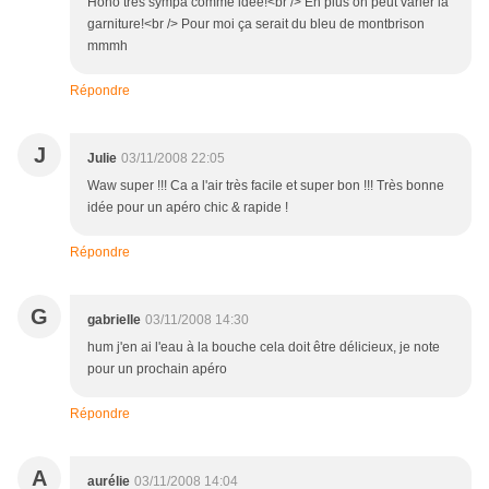
Hoho très sympa comme idée!<br /> En plus on peut varier la
garniture!<br /> Pour moi ça serait du bleu de montbrison
mmmh
Répondre
J
Julie
03/11/2008 22:05
Waw super !!! Ca a l'air très facile et super bon !!! Très bonne
idée pour un apéro chic & rapide !
Répondre
G
gabrielle
03/11/2008 14:30
hum j'en ai l'eau à la bouche cela doit être délicieux, je note
pour un prochain apéro
Répondre
A
aurélie
03/11/2008 14:04