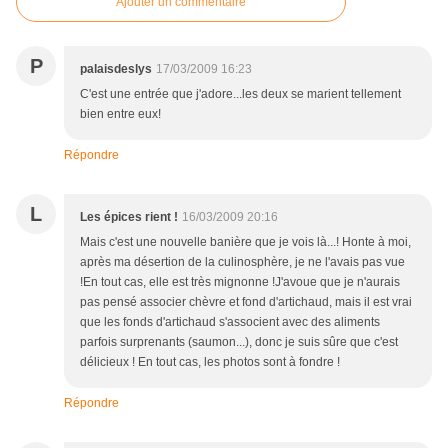
Ajouter un commentaire
P
palaisdeslys
17/03/2009 16:23
C'est une entrée que j'adore...les deux se marient tellement
bien entre eux!
Répondre
L
Les épices rient !
16/03/2009 20:16
Mais c'est une nouvelle banière que je vois là...! Honte à moi,
après ma désertion de la culinosphère, je ne l'avais pas vue
!En tout cas, elle est très mignonne !J'avoue que je n'aurais
pas pensé associer chèvre et fond d'artichaud, mais il est vrai
que les fonds d'artichaud s'associent avec des aliments
parfois surprenants (saumon...), donc je suis sûre que c'est
délicieux ! En tout cas, les photos sont à fondre !
Répondre