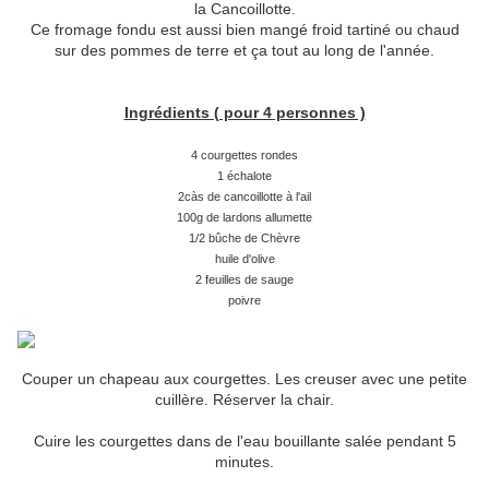
la Cancoillotte.
Ce fromage fondu est aussi bien mangé froid tartiné ou chaud
sur des pommes de terre et ça tout au long de l'année.
Ingrédients ( pour 4 personnes )
4 courgettes rondes
1 échalote
2càs de cancoillotte à l'ail
100g de lardons allumette
1/2 bûche de Chèvre
huile d'olive
2 feuilles de sauge
poivre
Couper un chapeau aux courgettes. Les creuser avec une petite
cuillère. Réserver la chair.
Cuire les courgettes dans de l'eau bouillante salée pendant 5
minutes.