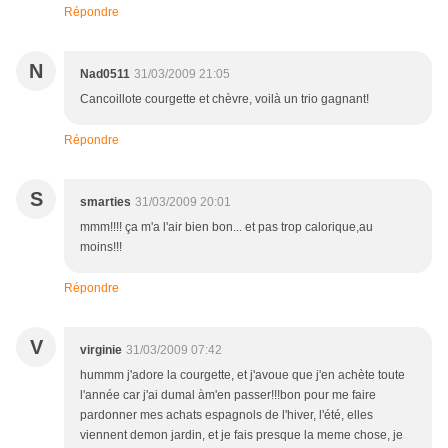
Répondre
N
Nad0511
31/03/2009 21:05
Cancoillote courgette et chèvre, voilà un trio gagnant!
Répondre
S
smarties
31/03/2009 20:01
mmm!!!! ça m'a l'air bien bon... et pas trop calorique,au
moins!!!
Répondre
V
virginie
31/03/2009 07:42
hummm j'adore la courgette, et j'avoue que j'en achète toute
l'année car j'ai dumal àm'en passer!!!bon pour me faire
pardonner mes achats espagnols de l'hiver, l'été, elles
viennent demon jardin, et je fais presque la meme chose, je