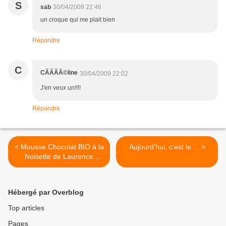
S
sab
30/04/2009 22:46
un croque qui me plait bien
Répondre
C
CÃÂÃÂ©line
30/04/2009 22:02
J'en veux un!!!!
Répondre
< Mousse Chocolat BIO à la
Aujourd'hui, c'est le ... >
Noisette de Laurence
Salomon
Hébergé par Overblog
Top articles
Pages