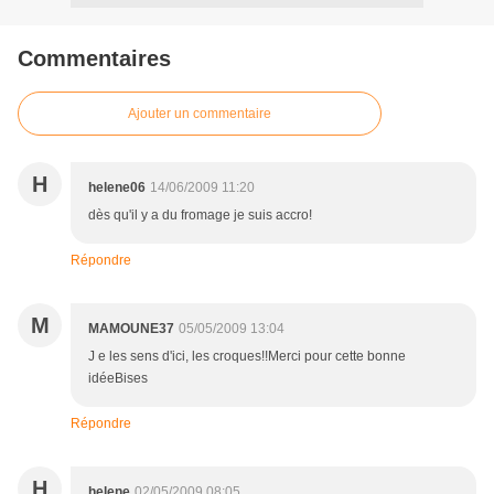
Commentaires
Ajouter un commentaire
H
helene06
14/06/2009 11:20
dès qu'il y a du fromage je suis accro!
Répondre
M
MAMOUNE37
05/05/2009 13:04
J e les sens d'ici, les croques!!Merci pour cette bonne
idéeBises
Répondre
H
helene
02/05/2009 08:05