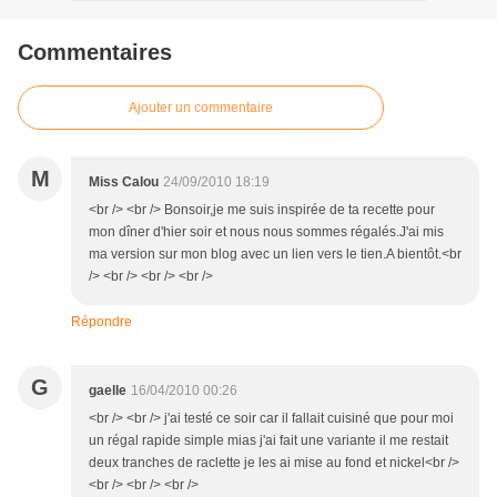
Commentaires
Ajouter un commentaire
M
Miss Calou
24/09/2010 18:19
<br /> <br /> Bonsoir,je me suis inspirée de ta recette pour
mon dîner d'hier soir et nous nous sommes régalés.J'ai mis
ma version sur mon blog avec un lien vers le tien.A bientôt.<br
/> <br /> <br /> <br />
Répondre
G
gaelle
16/04/2010 00:26
<br /> <br /> j'ai testé ce soir car il fallait cuisiné que pour moi
un régal rapide simple mias j'ai fait une variante il me restait
deux tranches de raclette je les ai mise au fond et nickel<br />
<br /> <br /> <br />