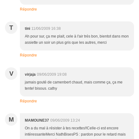
Répondre
T
tini
11/06/2009 16:38
Ah pour sur, ça me plait, cele à l'air trés bon, bientot dans mon
assiette un soir un plus gris que les autres, merci
Répondre
V
virjaja
09/06/2009 19:08
jamais gouté de camenbert chaud, mais comme ça, ça me
tente! bisous. cathy
Répondre
M
MAMOUNE37
09/06/2009 13:24
On a du mal à résister à tes recettes!!Celle-ci est encore
intéressanteMerci NathBisesPS : pardon pour le retard mais