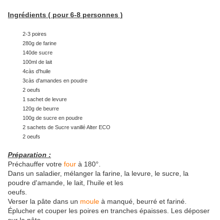
Ingrédients ( pour 6-8 personnes )
2-3 poires
280g de farine
140de sucre
100ml de lait
4càs d'huile
3càs d'amandes en poudre
2 oeufs
1 sachet de levure
120g de beurre
100g de sucre en poudre
2 sachets de Sucre vanillé Alter ECO
2 oeufs
Préparation :
Préchauffer votre
four
à 180°.
Dans un saladier, mélanger la farine, la levure, le sucre, la
poudre d'amande, le lait, l'huile et les
oeufs.
Verser la pâte dans un
moule
à manqué, beurré et fariné.
Éplucher et couper les poires en tranches épaisses. Les déposer