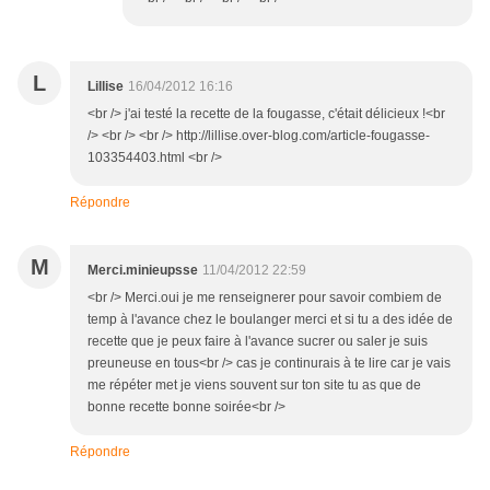
L
Lillise
16/04/2012 16:16
<br /> j'ai testé la recette de la fougasse, c'était délicieux !<br
/> <br /> <br /> http://lillise.over-blog.com/article-fougasse-
103354403.html <br />
Répondre
M
Merci.minieupsse
11/04/2012 22:59
<br /> Merci.oui je me renseignerer pour savoir combiem de
temp à l'avance chez le boulanger merci et si tu a des idée de
recette que je peux faire à l'avance sucrer ou saler je suis
preuneuse en tous<br /> cas je continurais à te lire car je vais
me répéter met je viens souvent sur ton site tu as que de
bonne recette bonne soirée<br />
Répondre