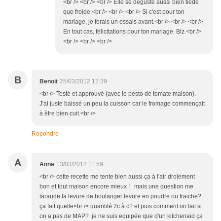
<br /> <br /> <br /> Elle se déguste aussi bien tiède
que froide.<br /> <br /> <br /> Si c'est pour ton
mariage, je ferais un essais avant.<br /> <br /> <br />
En tout cas, félicitations pour ton mariage. Biz.<br />
<br /> <br /> <br />
B
Benoit
25/03/2012 12:39
<br /> Testé et approuvé (avec le pesto de tomate maison).
J'ai juste baissé un peu la cuisson car le fromage commençait
à être bien cuit.<br />
Répondre
A
Anne
13/03/2012 11:59
<br /> cette recette me tente bien aussi ça à l'air drolement
bon et tout maison encore mieux ! mais une question me
taraude la levure de boulanger levure en poudre ou fraiche?
ça fait quelle<br /> quantité 2c à c? et puis comment on fait si
on a pas de MAP? je ne suis equipée que d'un kitchenaid ça