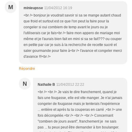
M
minieupsse
11/04/2012 16:19
<br /> bonjour je voudrait savoir si sa se mange autant chaud
que froid et surtout est ce que l'on peut la faire pour la
congeler si oui combiem de temp avant le jours ou je
l'utiliserais car je fais<br /> faire mon appero de mariage moi
même et je l'aurais bien fait en mini si sa se fait??? ou couper
en petite par car je suis à la rechercche de recette sucré et
saler gourmande pour faire à<br /> l'avance et congeler merci
d'avance !!!<br />
Répondre
N
Nathalie B
11/04/2012 22:22
<br /> <br /> Je vais te dire franchement, quand je
fais une fougasse, elle est vite manger. Je n'ai jamais
congeler de fougasse mais je tenterais l'expérience
... entière et après tu la couperas en carré ,<br /> une
fois décongelée.<br /> <br /> <br /> Concernant
"combien de jours avant", franchement je ne sais
pas ... tu peux peut être demander à ton boulanger.