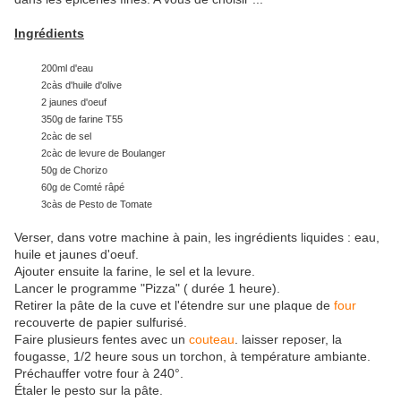
Ingrédients
200ml d'eau
2càs d'huile d'olive
2 jaunes d'oeuf
350g de farine T55
2càc de sel
2càc de levure de Boulanger
50g de Chorizo
60g de Comté râpé
3càs de Pesto de Tomate
Verser, dans votre machine à pain, les ingrédients liquides : eau,
huile et jaunes d'oeuf.
Ajouter ensuite la farine, le sel et la levure.
Lancer le programme "Pizza" ( durée 1 heure).
Retirer la pâte de la cuve et l'étendre sur une plaque de
four
recouverte de papier sulfurisé.
Faire plusieurs fentes avec un
couteau
. laisser reposer, la
fougasse, 1/2 heure sous un torchon, à température ambiante.
Préchauffer votre four à 240°.
Étaler le pesto sur la pâte.