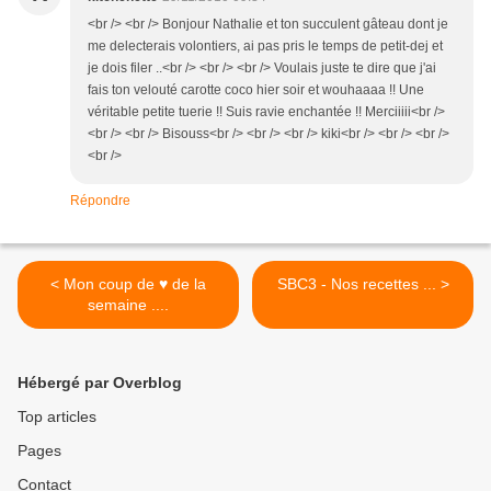
<br /> <br /> Bonjour Nathalie et ton succulent gâteau dont je
me delecterais volontiers, ai pas pris le temps de petit-dej et
je dois filer ..<br /> <br /> <br /> Voulais juste te dire que j'ai
fais ton velouté carotte coco hier soir et wouhaaaa !! Une
véritable petite tuerie !! Suis ravie enchantée !! Merciiiii<br />
<br /> <br /> Bisouss<br /> <br /> <br /> kiki<br /> <br /> <br />
<br />
Répondre
< Mon coup de ♥ de la
SBC3 - Nos recettes ... >
semaine ....
Hébergé par Overblog
Top articles
Pages
Contact