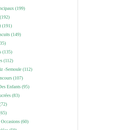
incipaux
(199)
(192)
t
(191)
scuits
(149)
35)
s
(135)
es
(112)
iz -semoule
(112)
ncours
(107)
Des Enfants
(95)
ucrées
(83)
(72)
(65)
 Occasions
(60)