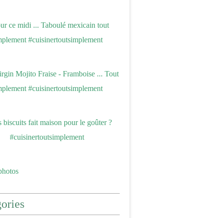
photos
ories