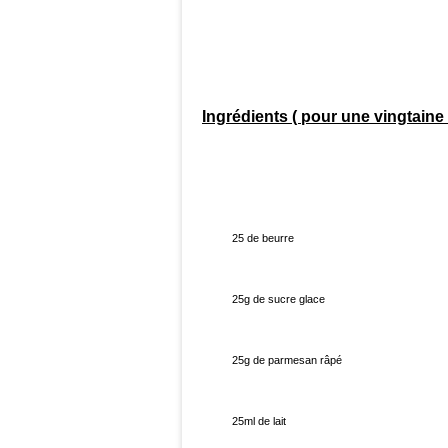
Ingrédients ( pour une vingtaine
25 de beurre
25g de sucre glace
25g de parmesan râpé
25ml de lait