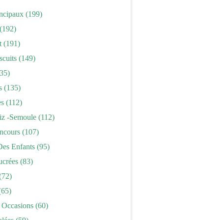
incipaux
(199)
(192)
t
(191)
scuits
(149)
35)
s
(135)
es
(112)
iz -semoule
(112)
ncours
(107)
Des Enfants
(95)
ucrées
(83)
(72)
(65)
 Occasions
(60)