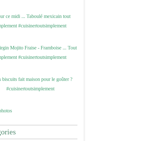
photos
ories