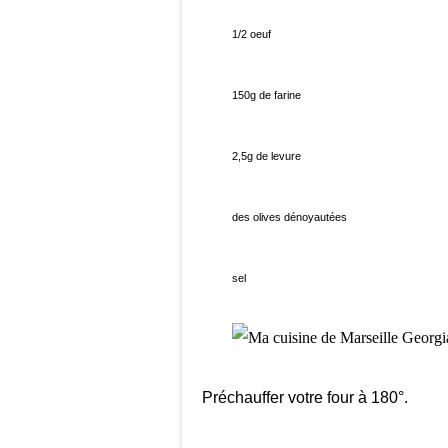
1/2 oeuf
150g de farine
2,5g de levure
des olives dénoyautées
sel
Préchauffer votre four à 180°.