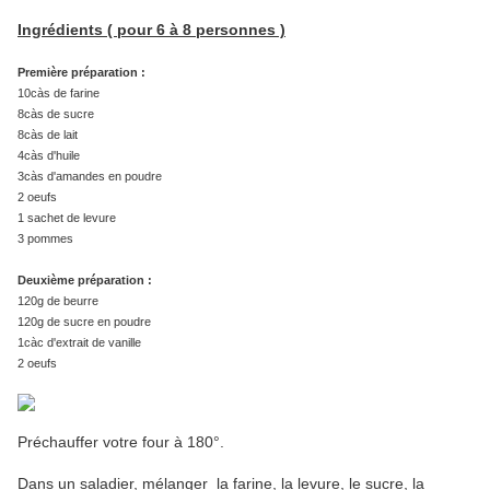
Ingrédients ( pour 6 à 8 personnes )
Première préparation :
10càs de farine
8càs de sucre
8càs de lait
4càs d'huile
3càs d'amandes en poudre
2 oeufs
1 sachet de levure
3 pommes
Deuxième préparation :
120g de beurre
120g de sucre en poudre
1càc d'extrait de vanille
2 oeufs
Préchauffer votre four à 180°.
Dans un saladier, mélanger la farine, la levure, le sucre, la