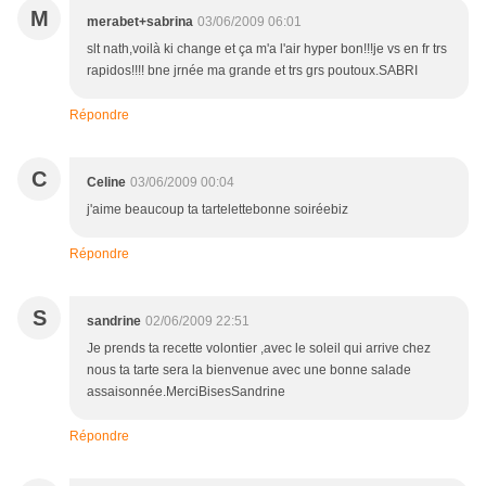
M
merabet+sabrina
03/06/2009 06:01
slt nath,voilà ki change et ça m'a l'air hyper bon!!!je vs en fr trs
rapidos!!!! bne jrnée ma grande et trs grs poutoux.SABRI
Répondre
C
Celine
03/06/2009 00:04
j'aime beaucoup ta tartelettebonne soiréebiz
Répondre
S
sandrine
02/06/2009 22:51
Je prends ta recette volontier ,avec le soleil qui arrive chez
nous ta tarte sera la bienvenue avec une bonne salade
assaisonnée.MerciBisesSandrine
Répondre