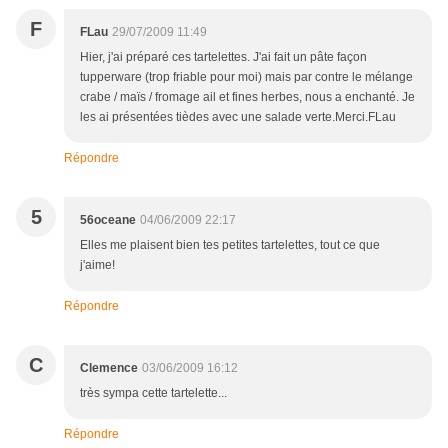
F
FLau
29/07/2009 11:49
Hier, j'ai préparé ces tartelettes. J'ai fait un pâte façon
tupperware (trop friable pour moi) mais par contre le mélange
crabe / maïs / fromage ail et fines herbes, nous a enchanté. Je
les ai présentées tièdes avec une salade verte.Merci.FLau
Répondre
5
56oceane
04/06/2009 22:17
Elles me plaisent bien tes petites tartelettes, tout ce que
j'aime!
Répondre
C
Clemence
03/06/2009 16:12
très sympa cette tartelette...
Répondre