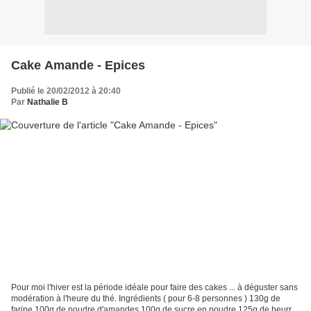
Cake Amande - Epices
Publié le 20/02/2012 à 20:40
Par
Nathalie B
Pour moi l'hiver est la période idéale pour faire des cakes ... à déguster sans
modération à l'heure du thé. Ingrédients ( pour 6-8 personnes ) 130g de
farine 100g de poudre d'amandes 100g de sucre en poudre 125g de beurre