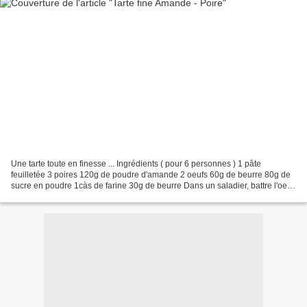
Une tarte toute en finesse ... Ingrédients ( pour 6 personnes ) 1 pâte
feuilletée 3 poires 120g de poudre d'amande 2 oeufs 60g de beurre 80g de
sucre en poudre 1càs de farine 30g de beurre Dans un saladier, battre l'oeuf.
Ajouter la poudre d'amande, le...