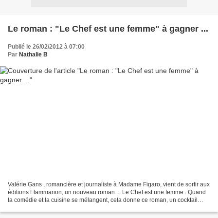
Le roman : "Le Chef est une femme" à gagner ...
Publié le 26/02/2012 à 07:00
Par
Nathalie B
Valérie Gans , romancière et journaliste à Madame Figaro, vient de sortir aux
éditions Flammarion, un nouveau roman ... Le Chef est une femme . Quand
la comédie et la cuisine se mélangent, cela donne ce roman, un cocktail
explosif d'amour, d'humour et...