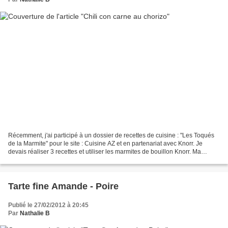
Récemment, j'ai participé à un dossier de recettes de cuisine : "Les Toqués
de la Marmite" pour le site : Cuisine AZ et en partenariat avec Knorr. Je
devais réaliser 3 recettes et utiliser les marmites de bouillon Knorr. Ma
première recette, je vous propose...
Tarte fine Amande - Poire
Publié le 27/02/2012 à 20:45
Par
Nathalie B