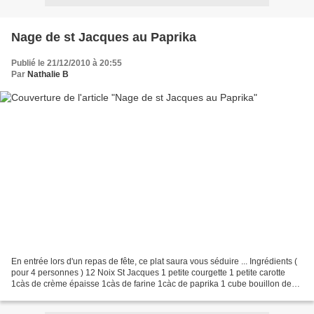
Nage de st Jacques au Paprika
Publié le 21/12/2010 à 20:55
Par
Nathalie B
En entrée lors d'un repas de fête, ce plat saura vous séduire ... Ingrédients (
pour 4 personnes ) 12 Noix St Jacques 1 petite courgette 1 petite carotte
1càs de crème épaisse 1càs de farine 1càc de paprika 1 cube bouillon de
légumes 1càs de jus de citron...