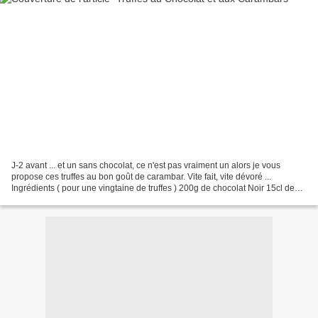
J-2 avant ... et un sans chocolat, ce n'est pas vraiment un alors je vous
propose ces truffes au bon goût de carambar. Vite fait, vite dévoré ...
Ingrédients ( pour une vingtaine de truffes ) 200g de chocolat Noir 15cl de
crème liquide 20g de beurre 8...