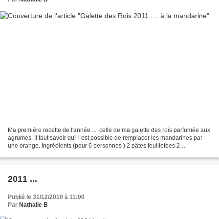
Ma première recette de l'année .... celle de ma galette des rois parfumée aux
agrumes. Il faut savoir qu'i l est possible de remplacer les mandarines par
une orange. Ingrédients (pour 6 personnes ) 2 pâtes feuilletées 2
mandarines non traitées 100g de...
2011 ...
Publié le 31/12/2010 à 11:00
Par
Nathalie B