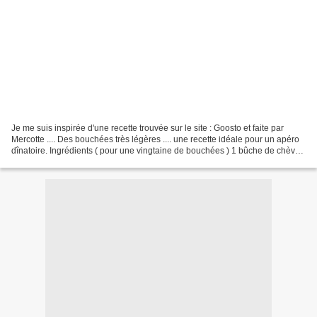
Je me suis inspirée d'une recette trouvée sur le site : Goosto et faite par
Mercotte .... Des bouchées très légères .... une recette idéale pour un apéro
dînatoire. Ingrédients ( pour une vingtaine de bouchées ) 1 bûche de chèvre
frais 2 gros poivrons...