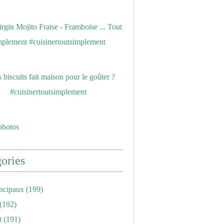
photos
ories
incipaux
(199)
(192)
t
(191)