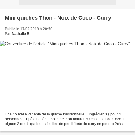
Mini quiches Thon - Noix de Coco - Curry
Publié le 17/02/2019 à 20:50
Par
Nathalie B
Une nouvelle variante de la quiche traditionnelle ... Ingrédients ( pour 4
personnes ) 1 pâte brisée 1 boite de thon naturel 200ml de lait de Coco 1
oignon 2 oeufs quelques feuilles de persil 1càc de curry en poudre 2càs
d'Huile d'olive Poivre Préparation...