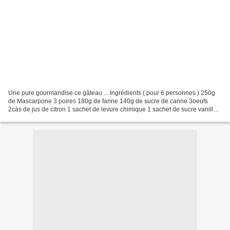
Une pure gourmandise ce gâteau ... Ingrédients ( pour 6 personnes ) 250g
de Mascarpone 3 poires 180g de farine 140g de sucre de canne 3oeufs
2càs de jus de citron 1 sachet de levure chimique 1 sachet de sucre vanillé 2
carrés de chocolat Préparation :...