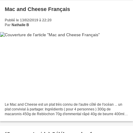
Mac and Cheese Français
Publié le 13/02/2019 à 22:20
Par
Nathalie B
Le Mac and Cheese est un plat très connu de l'autre côté de l'océan ... un
plat convivial à partager. Ingrédients ( pour 4 personnes ) 300g de
macaronis 450g de Reblochon 70g d'emmental râpé 40g de beurre 400ml
de lait 15g de farine 1càc de moutarde 2càc...