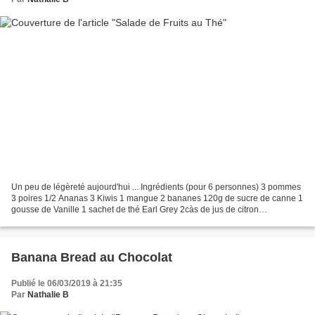
Un peu de légèreté aujourd'hui ... Ingrédients (pour 6 personnes) 3 pommes
3 poires 1/2 Ananas 3 Kiwis 1 mangue 2 bananes 120g de sucre de canne 1
gousse de Vanille 1 sachet de thé Earl Grey 2càs de jus de citron
Préparation : Dans une casserole, verser...
Banana Bread au Chocolat
Publié le 06/03/2019 à 21:35
Par
Nathalie B