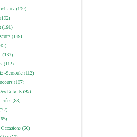
incipaux
(199)
(192)
t
(191)
scuits
(149)
35)
s
(135)
es
(112)
iz -semoule
(112)
ncours
(107)
Des Enfants
(95)
ucrées
(83)
(72)
(65)
 Occasions
(60)