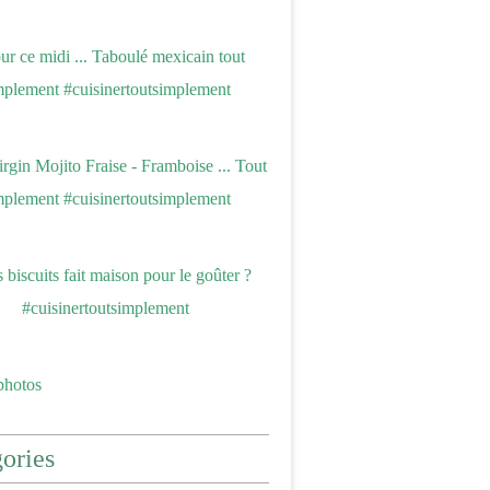
photos
ories