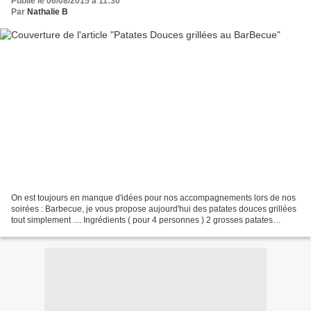
Publié le 06/08/2015 à 11:30
Par
Nathalie B
On est toujours en manque d'idées pour nos accompagnements lors de nos
soirées : Barbecue, je vous propose aujourd'hui des patates douces grillées
tout simplement .... Ingrédients ( pour 4 personnes ) 2 grosses patates
douces 5càs d'huile d'olive 1càc...