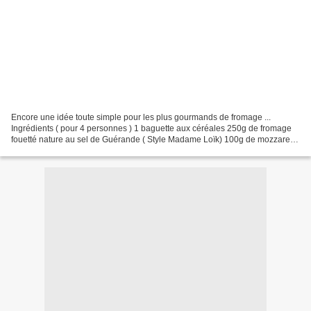
Encore une idée toute simple pour les plus gourmands de fromage ...
Ingrédients ( pour 4 personnes ) 1 baguette aux céréales 250g de fromage
fouetté nature au sel de Guérande ( Style Madame Loïk) 100g de mozzarella
15g d'épinards hachés 2càs d'huile d'olive...