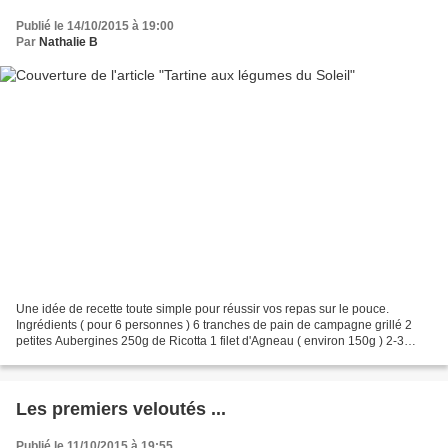
Publié le 14/10/2015 à 19:00
Par
Nathalie B
Une idée de recette toute simple pour réussir vos repas sur le pouce.
Ingrédients ( pour 6 personnes ) 6 tranches de pain de campagne grillé 2
petites Aubergines 250g de Ricotta 1 filet d'Agneau ( environ 150g ) 2-3
grappes de Tomates cerises 60g de parmesan...
Les premiers veloutés ...
Publié le 11/10/2015 à 19:55