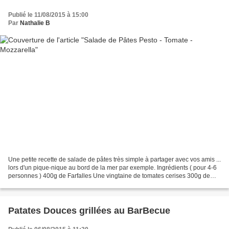
Publié le 11/08/2015 à 15:00
Par
Nathalie B
Une petite recette de salade de pâtes très simple à partager avec vos amis ...
lors d'un pique-nique au bord de la mer par exemple. Ingrédients ( pour 4-6
personnes ) 400g de Farfalles Une vingtaine de tomates cerises 300g de
billes de Mozzarella 1 botte...
Patates Douces grillées au BarBecue