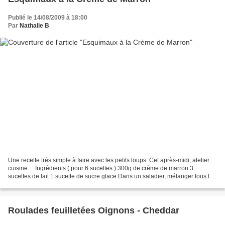
Publié le 14/08/2009 à 18:00
Par
Nathalie B
Une recette très simple à faire avec les petits loups. Cet après-midi, atelier
cuisine ... Ingrédients ( pour 6 sucettes ) 300g de crème de marron 3
sucettes de lait 1 sucette de sucre glace Dans un saladier, mélanger tous les
ingrédients et remplir les...
Roulades feuilletées Oignons - Cheddar