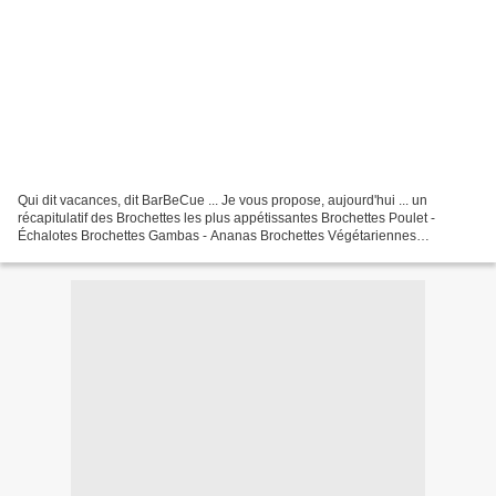
Qui dit vacances, dit BarBeCue ... Je vous propose, aujourd'hui ... un
récapitulatif des Brochettes les plus appétissantes Brochettes Poulet -
Échalotes Brochettes Gambas - Ananas Brochettes Végétariennes
Brochettes Saumon à la Rose Brochettes au Poulet...