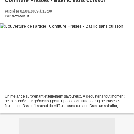
Confiture Fraises - Basilic sans cuisson
Publié le 02/08/2009 à 18:00
Par
Nathalie B
Un mélange surprenant et tellement savoureux. A déguster à tout moment
de la journée ... Ingrédients ( pour 1 pot de confiture ) 200g de fraises 6
feuilles de Basilic 1 sachet de Vit'fruits sans cuisson Dans un saladier,
mélanger les fraises lavées et...