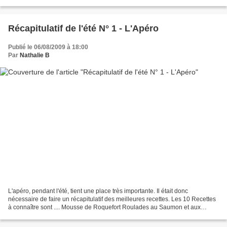
2càc de curcuma 2càc de coriandre...
Récapitulatif de l'été N° 1 - L'Apéro
Publié le 06/08/2009 à 18:00
Par
Nathalie B
L'apéro, pendant l'été, tient une place très importante. Il était donc
nécessaire de faire un récapitulatif des meilleures recettes. Les 10 Recettes
à connaître sont .... Mousse de Roquefort Roulades au Saumon et aux
Herbes Feuilletés Surimi - Comté Rillettes...