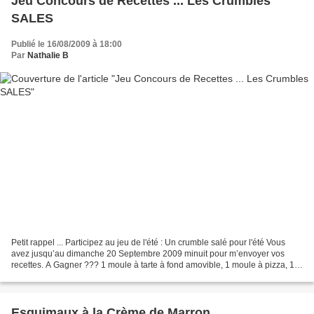
Jeu Concours de Recettes ... Les Crumbles
SALES
Publié le 16/08/2009 à 18:00
Par
Nathalie B
Petit rappel ... Participez au jeu de l'été : Un crumble salé pour l'été Vous
avez jusqu’au dimanche 20 Septembre 2009 minuit pour m’envoyer vos
recettes. A Gagner ??? 1 moule à tarte à fond amovible, 1 moule à pizza, 1
plaque de cuisson J'attends vos...
Esquimaux à la Crème de Marron