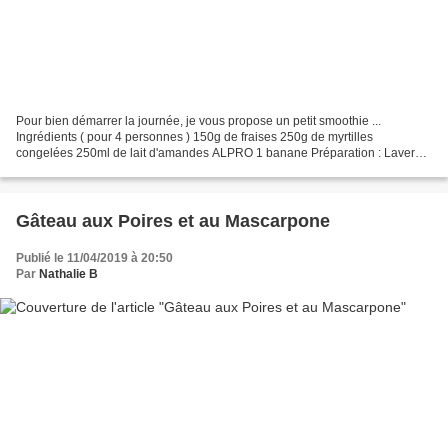
Pour bien démarrer la journée, je vous propose un petit smoothie ...
Ingrédients ( pour 4 personnes ) 150g de fraises 250g de myrtilles
congelées 250ml de lait d'amandes ALPRO 1 banane Préparation : Laver
les fraises et les couper en 2. Eplucher la banane...
Gâteau aux Poires et au Mascarpone
Publié le 11/04/2019 à 20:50
Par
Nathalie B