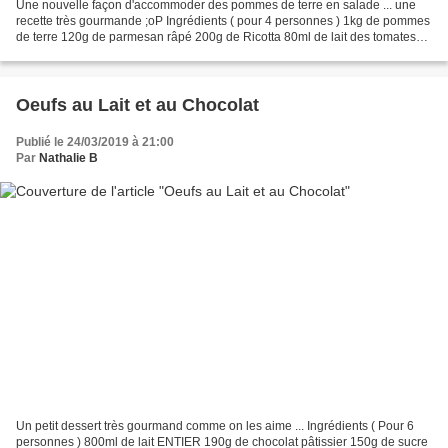
Une nouvelle façon d'accommoder des pommes de terre en salade ... une
recette très gourmande ;oP Ingrédients ( pour 4 personnes ) 1kg de pommes
de terre 120g de parmesan râpé 200g de Ricotta 80ml de lait des tomates
séchées des pignons de pin Sel, poivre...
Oeufs au Lait et au Chocolat
Publié le 24/03/2019 à 21:00
Par
Nathalie B
Un petit dessert très gourmand comme on les aime ... Ingrédients ( Pour 6
personnes ) 800ml de lait ENTIER 190g de chocolat pâtissier 150g de sucre