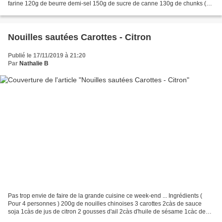
farine 120g de beurre demi-sel 150g de sucre de canne 130g de chunks (
ou pépites ) 3 chocolats 1 petite...
Nouilles sautées Carottes - Citron
Publié le 17/11/2019 à 21:20
Par
Nathalie B
Pas trop envie de faire de la grande cuisine ce week-end ... Ingrédients (
Pour 4 personnes ) 200g de nouilles chinoises 3 carottes 2càs de sauce
soja 1càs de jus de citron 2 gousses d'ail 2càs d'huile de sésame 1càc de
sucre en poudre de la coriandre...