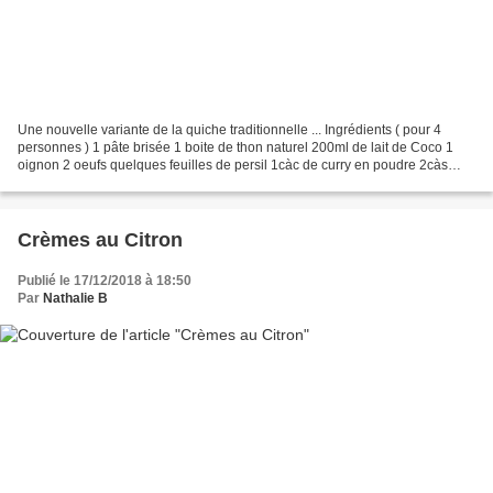
Une nouvelle variante de la quiche traditionnelle ... Ingrédients ( pour 4
personnes ) 1 pâte brisée 1 boite de thon naturel 200ml de lait de Coco 1
oignon 2 oeufs quelques feuilles de persil 1càc de curry en poudre 2càs
d'Huile d'olive Poivre Préparation...
Crèmes au Citron
Publié le 17/12/2018 à 18:50
Par
Nathalie B