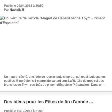
Publié le 09/04/2015 à 20:50
Par
Nathalie B
Un magret séché, une idée de recette toute simple ... qui régal toujours nos
papilles !!! Ingrédients 1 magret de canard crus Lafitte 1kg de gros sel des
branches de Thym sec 1càc de piment d'Espelette Préparation : Dans un
moule à cake en verre, verser...
Des idées pour les Fêtes de fin d'année ...
Publié le 19/12/2013 à 21:00