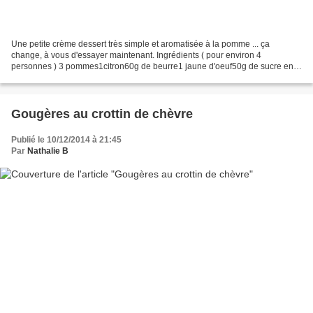
Une petite crème dessert très simple et aromatisée à la pomme ... ça
change, à vous d'essayer maintenant. Ingrédients ( pour environ 4
personnes ) 3 pommes1citron60g de beurre1 jaune d'oeuf50g de sucre en
poudre Préparation : Eplucher et couper les pommes...
Gougères au crottin de chèvre
Publié le 10/12/2014 à 21:45
Par
Nathalie B