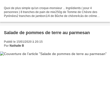
Quoi de plus simple qu'un croque-monsieur ... Ingrédients ( pour 4
personnes ) 8 tranches de pain de mie250g de Tomme de Chèvre des
Pyrénées2 tranches de jambon1/4 de Bûche de chèvre4càs de crème
épaissePoivre Préparation : Préchauffer votre four à 180°.Tartiner...
Salade de pommes de terre au parmesan
Publié le 15/01/2020 à 20:15
Par
Nathalie B