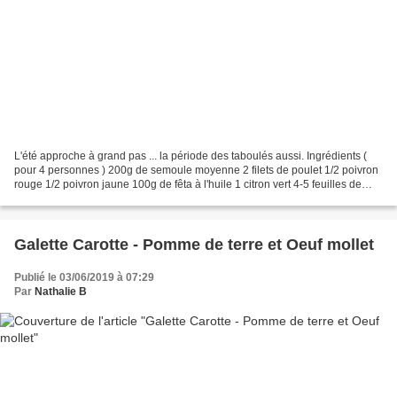
L'été approche à grand pas ... la période des taboulés aussi. Ingrédients (
pour 4 personnes ) 200g de semoule moyenne 2 filets de poulet 1/2 poivron
rouge 1/2 poivron jaune 100g de fêta à l'huile 1 citron vert 4-5 feuilles de
menthe 50cl d'huile d'olive...
Galette Carotte - Pomme de terre et Oeuf mollet
Publié le 03/06/2019 à 07:29
Par
Nathalie B