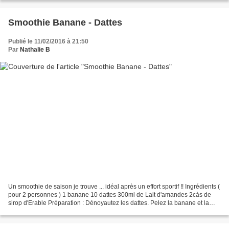
Smoothie Banane - Dattes
Publié le 11/02/2016 à 21:50
Par
Nathalie B
Un smoothie de saison je trouve ... idéal après un effort sportif !! Ingrédients (
pour 2 personnes ) 1 banane 10 dattes 300ml de Lait d'amandes 2càs de
sirop d'Erable Préparation : Dénoyautez les dattes. Pelez la banane et la
couper en en rondelles Verser...