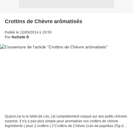
Crottins de Chèvre arômatisés
Publié le 12/05/2014 à 19:55
Par
Nathalie B
Quand j'ai lu le billet de Lilo, j'ai complètement craqué sur ses petits chèvres
surprise. Il n'y a pas plus simple pour aromatiser vos crottins de chèvre.
Ingrédients ( pour 2 crottins ) 2 Crottins de Chèvre 1càs de paprikas 25g de
poivre noir broyé...