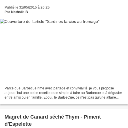
Publié le 31/05/2015 à 20:25
Par
Nathalie B
Parce que Barbecue rime avec partage et convivialité, je vous propose
aujourd'hui une petite recette toute simple à faire au Barbecue et à déguster
entre amis ou en famille. Et oui, le BarBeCue, ce n'est pas qu'une affaire
d'hommes ... Avec Lidl, je déclare...
Magret de Canard séché Thym - Piment
d'Espelette