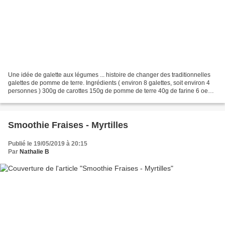
Une idée de galette aux légumes ... histoire de changer des traditionnelles
galettes de pomme de terre. Ingrédients ( environ 8 galettes, soit environ 4
personnes ) 300g de carottes 150g de pomme de terre 40g de farine 6 oeufs
80g de Primevère 100% Végétal...
Smoothie Fraises - Myrtilles
Publié le 19/05/2019 à 20:15
Par
Nathalie B