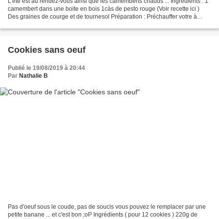
L'été est au rendez-vous ainsi que les camemberts chauds ... Ingrédients : 1
camembert dans une boite en bois 1càs de pesto rouge (Voir recette ici )
Des graines de courge et de tournesol Préparation : Préchauffer votre à
180°. Retirer l'emballage du...
Cookies sans oeuf
Publié le 19/08/2019 à 20:44
Par
Nathalie B
Pas d'oeuf sous le coude, pas de soucis vous pouvez le remplacer par une
petite banane ... et c'est bon ;oP Ingrédients ( pour 12 cookies ) 220g de