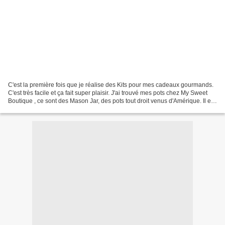
C'est la première fois que je réalise des Kits pour mes cadeaux gourmands.
C'est très facile et ça fait super plaisir. J'ai trouvé mes pots chez My Sweet
Boutique , ce sont des Mason Jar, des pots tout droit venus d'Amérique. Il est
possible de les faire...