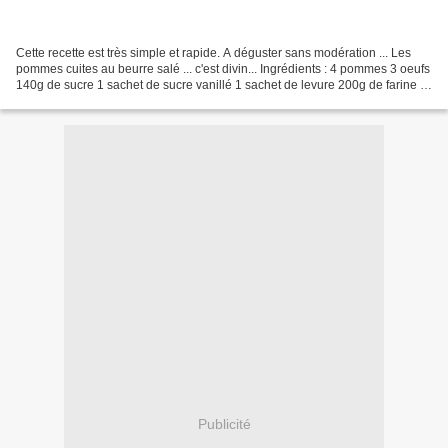
Cette recette est très simple et rapide. A déguster sans modération ... Les
pommes cuites au beurre salé ... c'est divin... Ingrédients : 4 pommes 3 oeufs
140g de sucre 1 sachet de sucre vanillé 1 sachet de levure 200g de farine 2
càs de crème 60g de...
Publicité