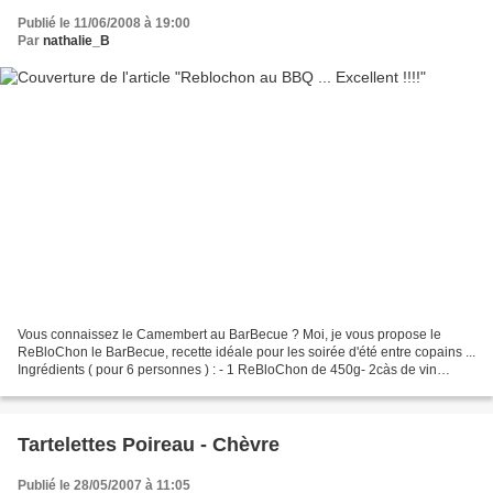
Publié le 11/06/2008 à 19:00
Par
nathalie_B
Vous connaissez le Camembert au BarBecue ? Moi, je vous propose le
ReBloChon le BarBecue, recette idéale pour les soirée d'été entre copains ...
Ingrédients ( pour 6 personnes ) : - 1 ReBloChon de 450g- 2càs de vin
Blanc- 1 échalote Découper deux grandes...
Tartelettes Poireau - Chèvre
Publié le 28/05/2007 à 11:05