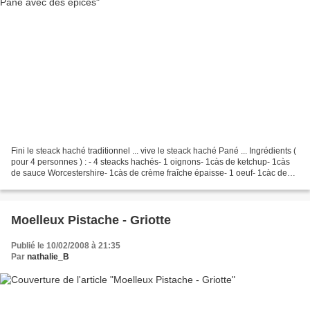
Fini le steack haché traditionnel ... vive le steack haché Pané ... Ingrédients (
pour 4 personnes ) : - 4 steacks hachés- 1 oignons- 1càs de ketchup- 1càs
de sauce Worcestershire- 1càs de crème fraîche épaisse- 1 oeuf- 1càc de
Paprika- 1càc de Cumin...
Moelleux Pistache - Griotte
Publié le 10/02/2008 à 21:35
Par
nathalie_B