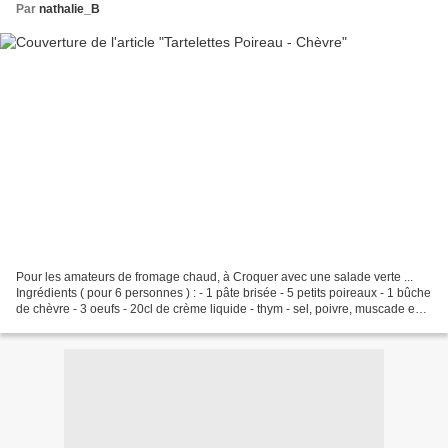
Par
nathalie_B
Pour les amateurs de fromage chaud, à Croquer avec une salade verte ...
Ingrédients ( pour 6 personnes ) : - 1 pâte brisée - 5 petits poireaux - 1 bûche
de chèvre - 3 oeufs - 20cl de crème liquide - thym - sel, poivre, muscade en
poudre Laver et couper...