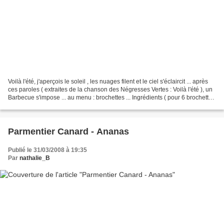
Voilà l'été, j'aperçois le soleil , les nuages filent et le ciel s'éclaircit ... après
ces paroles ( extraites de la chanson des Négresses Vertes : Voilà l'été ), un
Barbecue s'impose ... au menu : brochettes ... Ingrédients ( pour 6 brochettes
) : -...
Parmentier Canard - Ananas
Publié le 31/03/2008 à 19:35
Par
nathalie_B