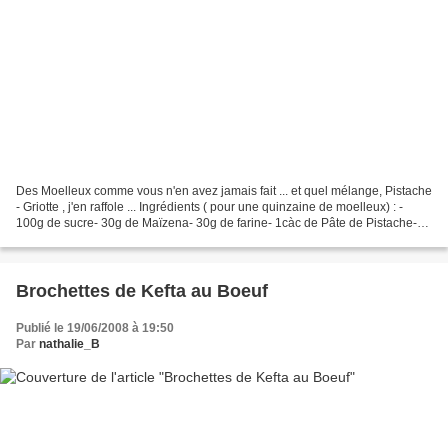
Des Moelleux comme vous n'en avez jamais fait ... et quel mélange, Pistache
- Griotte , j'en raffole ... Ingrédients ( pour une quinzaine de moelleux) : -
100g de sucre- 30g de Maïzena- 30g de farine- 1càc de Pâte de Pistache-
30g de pistaches non salées-...
Brochettes de Kefta au Boeuf
Publié le 19/06/2008 à 19:50
Par
nathalie_B