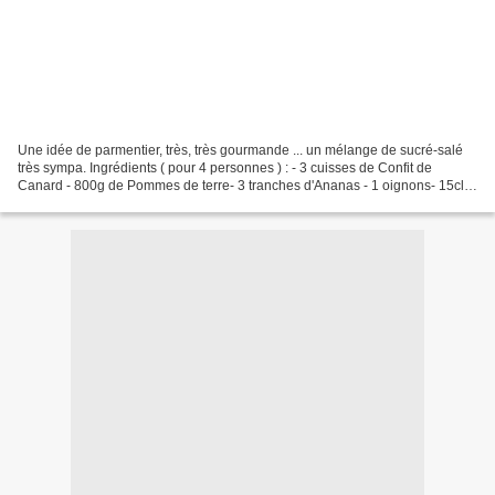
Une idée de parmentier, très, très gourmande ... un mélange de sucré-salé
très sympa. Ingrédients ( pour 4 personnes ) : - 3 cuisses de Confit de
Canard - 800g de Pommes de terre- 3 tranches d'Ananas - 1 oignons- 15cl
de lait- 50g de beurre- 2càs d'huile-...