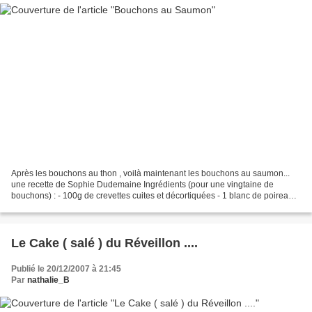
Après les bouchons au thon , voilà maintenant les bouchons au saumon...
une recette de Sophie Dudemaine Ingrédients (pour une vingtaine de
bouchons) : - 100g de crevettes cuites et décortiquées - 1 blanc de poireaux
en rondelles - 150g de saumon - 2 œufs...
Le Cake ( salé ) du Réveillon ....
Publié le 20/12/2007 à 21:45
Par
nathalie_B