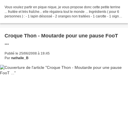
Vous voulez partir en pique nique, je vous propose donc cette petite terrine
... fruitée et très fraîche... elle régalera tout le monde ... Ingrédients ( pour 6
personnes ) : - 1 lapin désossé - 2 oranges non traitées - 1 carotte - 1 oignon
- 3càs d'armagnac...
Croque Thon - Moutarde pour une pause FooT
...
Publié le 25/06/2008 à 19:45
Par
nathalie_B