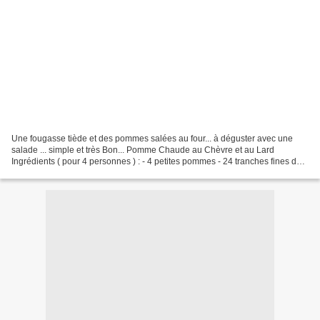
Une fougasse tiède et des pommes salées au four... à déguster avec une
salade ... simple et très Bon... Pomme Chaude au Chèvre et au Lard
Ingrédients ( pour 4 personnes ) : - 4 petites pommes - 24 tranches fines de
lard - 1 chèvre frais Préchauffer le...