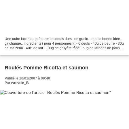
Une autre façon de préparer les oeufs durs : en gratin... quelle bonne idée...
ça change.. Ingrédients ( pour 4 personnes ) : - 6 oeufs - 40g de beurre - 30g
de Maïzena - 40cl de lait - 100g de gruyère râpé - 50g de lardons de jambon
- estragon - sel,...
Roulés Pomme Ricotta et saumon
Publié le 20/01/2007 à 09:40
Par
nathalie_B