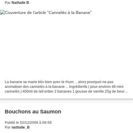
Par
Nathalie B
La banane se marie très bien avec le rhum ... alors pourquoi ne pas
aromatiser des cannelés à la banane ... Ingrédients ( pour environ 48 mini
cannelés ) 400ml de lait entier 2 bananes 1 gousse de vanille 25g de beurre
doux 200g de sucre en poudre 100g...
Bouchons au Saumon
Publié le 02/12/2006 à 08:58
Par
nathalie_B