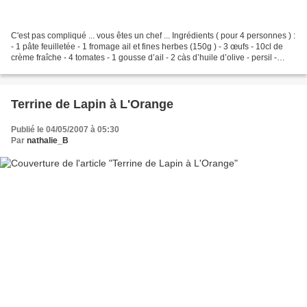
C'est pas compliqué ... vous êtes un chef ... Ingrédients ( pour 4 personnes ) :
- 1 pâte feuilletée - 1 fromage ail et fines herbes (150g ) - 3 œufs - 10cl de
crème fraîche - 4 tomates - 1 gousse d’ail - 2 càs d’huile d’olive - persil -
poivre Préchauffer...
Terrine de Lapin à L'Orange
Publié le 04/05/2007 à 05:30
Par
nathalie_B