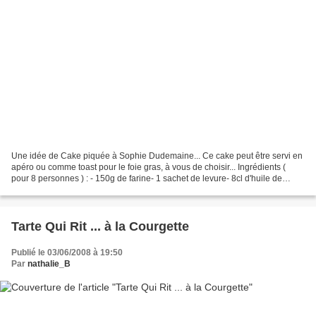
Une idée de Cake piquée à Sophie Dudemaine... Ce cake peut être servi en
apéro ou comme toast pour le foie gras, à vous de choisir... Ingrédients (
pour 8 personnes ) : - 150g de farine- 1 sachet de levure- 8cl d'huile de
tournesol- 13cl de lait- 3 oeufs-...
Tarte Qui Rit ... à la Courgette
Publié le 03/06/2008 à 19:50
Par
nathalie_B