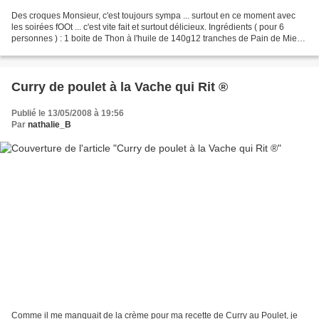
Des croques Monsieur, c'est toujours sympa ... surtout en ce moment avec
les soirées fOOt ... c'est vite fait et surtout délicieux. Ingrédients ( pour 6
personnes ) : 1 boite de Thon à l'huile de 140g12 tranches de Pain de Mie2
Tomates1càs de Moutarde6...
Curry de poulet à la Vache qui Rit ®
Publié le 13/05/2008 à 19:56
Par
nathalie_B
Comme il me manquait de la crème pour ma recette de Curry au Poulet, je