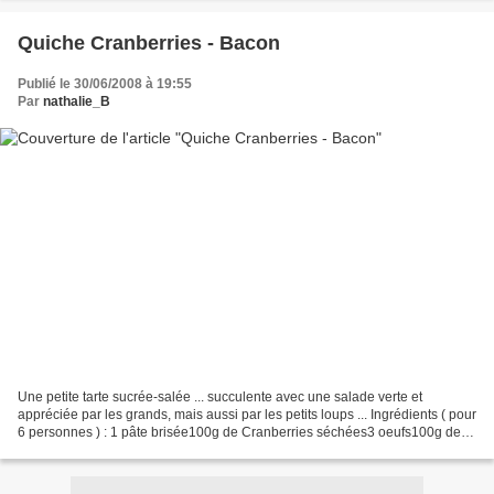
Quiche Cranberries - Bacon
Publié le 30/06/2008 à 19:55
Par
nathalie_B
Une petite tarte sucrée-salée ... succulente avec une salade verte et
appréciée par les grands, mais aussi par les petits loups ... Ingrédients ( pour
6 personnes ) : 1 pâte brisée100g de Cranberries séchées3 oeufs100g de
gruyère râpé20cl de crème liquide4...