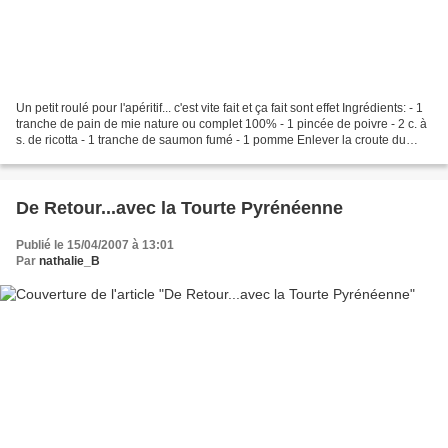
Un petit roulé pour l'apéritif... c'est vite fait et ça fait sont effet Ingrédients: - 1
tranche de pain de mie nature ou complet 100% - 1 pincée de poivre - 2 c. à
s. de ricotta - 1 tranche de saumon fumé - 1 pomme Enlever la croute du
pain de mie et...
De Retour...avec la Tourte Pyrénéenne
Publié le 15/04/2007 à 13:01
Par
nathalie_B