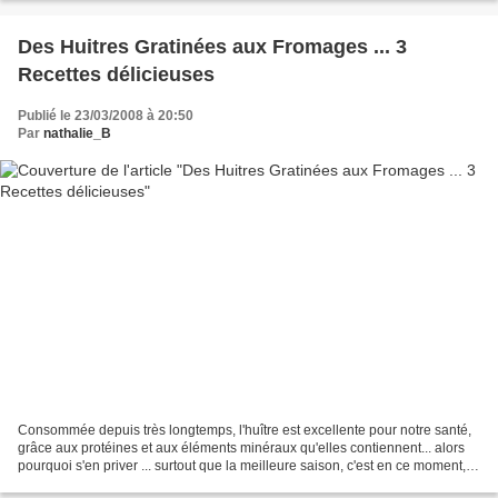
Des Huitres Gratinées aux Fromages ... 3
Recettes délicieuses
Publié le 23/03/2008 à 20:50
Par
nathalie_B
Consommée depuis très longtemps, l'huître est excellente pour notre santé,
grâce aux protéines et aux éléments minéraux qu'elles contiennent... alors
pourquoi s'en priver ... surtout que la meilleure saison, c'est en ce moment,
de Février à Avril. Je...