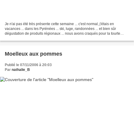
Je n'ai pas été très présente cette semaine ... c'est normal, j'étais en
vacances ... dans les Pyrénées ... ski, luge, randonnées ... et bien sûr
dégustation de produits régionaux ... nous avons craqués pour la tourte
pyrénéenne... un vrai délice. J'ai...
Moelleux aux pommes
Publié le 07/11/2006 à 20:03
Par
nathalie_B