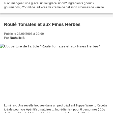
si on mangeait une glace, un lait glacé sinon? Ingrédients ( pour 2
gourmands ) 250ml de lait 2càs de crème de calisson 4 boules de vanille
Verser le lait dans une casserole et...
Roulé Tomates et aux Fines Herbes
Publié le 28/09/2008 à 20:00
Par
Nathalie B
Luminarc Une recette trouvée dans un petit dépliant TupperWare ... Recette
idéale pour vos Apéritifs dinatoires ... Ingrédients ( pour 6 personnes ) 15g