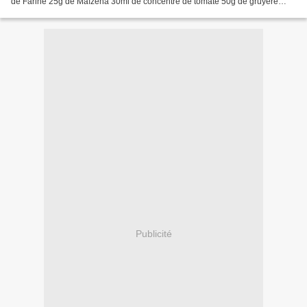
de Farine 25g de Maïzena 30ml de concentré de tomate 50g de gruyère
râpé 3 oeufs 1 càc de levure 80g...
Publicité