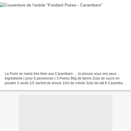
La Poire se marie très bien aux Carambars .... la preuve sous vos yeux ...
Ingrédients ( pour 6 personnes ) 3 Poires 90g de farine 2càs de sucre en
poudre 2 oeufs 1/2 sachet de levure 10cl de crème 3càs de lait 6 Carambars
Préchauffer votre four à 180°....