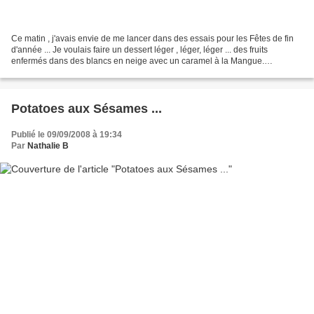
Ce matin , j'avais envie de me lancer dans des essais pour les Fêtes de fin
d'année ... Je voulais faire un dessert léger , léger, léger ... des fruits
enfermés dans des blancs en neige avec un caramel à la Mangue.
Ingrédients ( pour 4 personnes ) : Blancs...
Potatoes aux Sésames ...
Publié le 09/09/2008 à 19:34
Par
Nathalie B