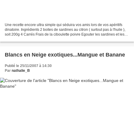
Une recette encore ultra simple qui séduira vos amis lors de vos apéritifs
dinatoire. Ingrédients 2 boites de sardines au citron ( surtout pas à l'huile ),
soit 200g 4 Carrés Frais de la ciboulette poivre Egouter les sardines et les
écraser dans un bol...
Blancs en Neige exotiques...Mangue et Banane
Publié le 25/11/2007 à 14:30
Par
nathalie_B