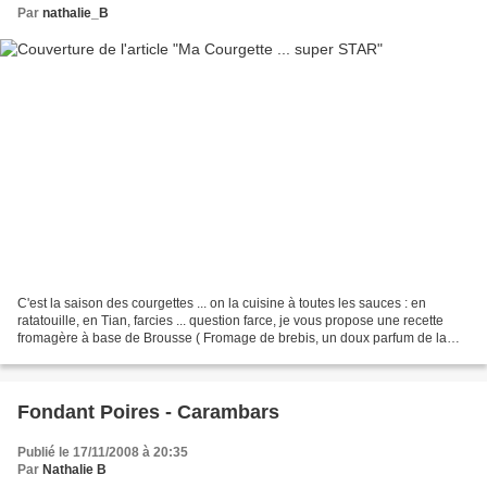
Par
nathalie_B
C'est la saison des courgettes ... on la cuisine à toutes les sauces : en
ratatouille, en Tian, farcies ... question farce, je vous propose une recette
fromagère à base de Brousse ( Fromage de brebis, un doux parfum de la
provence ). Ingrédients ( pour...
Fondant Poires - Carambars
Publié le 17/11/2008 à 20:35
Par
Nathalie B