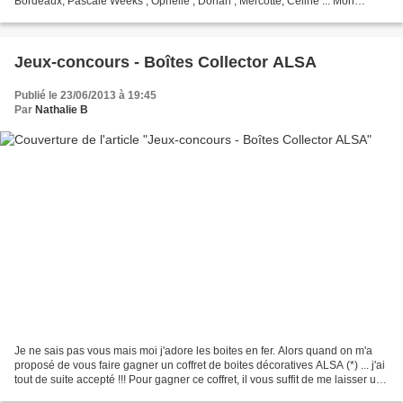
Bordeaux, Pascale Weeks , Ophélie , Dorian , Mercotte, Céline ... Mon
premier Salon Cuisinez , Des...
Jeux-concours - Boîtes Collector ALSA
Publié le 23/06/2013 à 19:45
Par
Nathalie B
Je ne sais pas vous mais moi j'adore les boites en fer. Alors quand on m'a
proposé de vous faire gagner un coffret de boites décoratives ALSA (*) ... j'ai
tout de suite accepté !!! Pour gagner ce coffret, il vous suffit de me laisser un
commentaire sur...