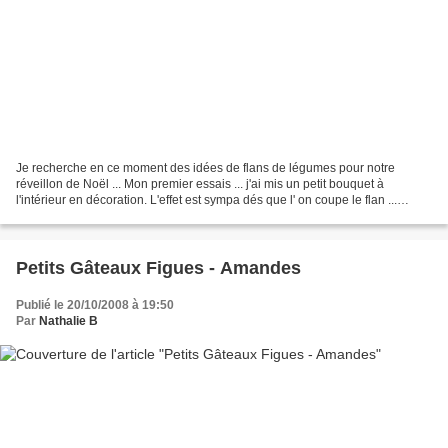
Je recherche en ce moment des idées de flans de légumes pour notre
réveillon de Noël ... Mon premier essais ... j'ai mis un petit bouquet à
l'intérieur en décoration. L'effet est sympa dés que l' on coupe le flan ...
Ingrédients ( pour 4 Flans ) 500g...
Petits Gâteaux Figues - Amandes
Publié le 20/10/2008 à 19:50
Par
Nathalie B