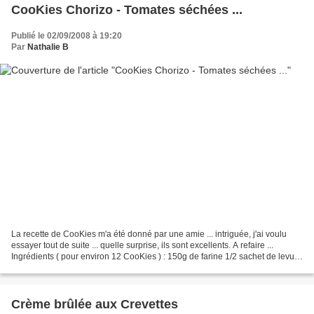
CooKies Chorizo - Tomates séchées ...
Publié le 02/09/2008 à 19:20
Par
Nathalie B
La recette de CooKies m'a été donné par une amie ... intriguée, j'ai voulu
essayer tout de suite ... quelle surprise, ils sont excellents. A refaire ...
Ingrédients ( pour environ 12 CooKies ) : 150g de farine 1/2 sachet de levure
115g d'amandes en poudre...
Crème brûlée aux Crevettes