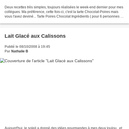
Deux recettes très simples, toujours réalisées le week-end dernier pour mes
collègues. Ma préférence, cette fois-ci, c'est la tarte Chocolat-Poires mais
vous l'avez deviné... Tarte Poires Chocolat Ingrédients ( pour 6 personnes ) 1
Pâte sablée 100g de...
Lait Glacé aux Calissons
Publié le 08/10/2008 à 19:45
Par
Nathalie B
Aujourd'hui, le soleil a donné des idées gourmandes à mes deux loulou...et