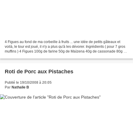
4 Figues au fond de ma corbeille à fruits ... une idée de petits gâteaux et
voilà, le tour est joué, il n'y a plus qu'à les dévorer. Ingrédients ( pour 7 gros
muffins ) 4 Figues 100g de farine 50g de Maïzena 40g de cassonade 80g de
beurre 1 sachet de...
Roti de Porc aux Pistaches
Publié le 19/10/2008 à 20:05
Par
Nathalie B