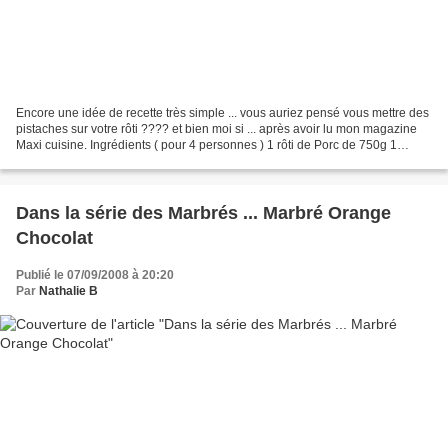
Encore une idée de recette très simple ... vous auriez pensé vous mettre des
pistaches sur votre rôti ???? et bien moi si ... après avoir lu mon magazine
Maxi cuisine. Ingrédients ( pour 4 personnes ) 1 rôti de Porc de 750g 1
oignon 4 gousses d'ail 1...
Dans la série des Marbrés ... Marbré Orange
Chocolat
Publié le 07/09/2008 à 20:20
Par
Nathalie B