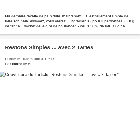
Ma dernière recette de pain date, maintenant ... C'est tellement simple de
faire son pain. essayez, vous verrez ... Ingrédients ( pour 8 personnes ) 500g
de farine 1 sachet de levure de boulanger 5 oeufs 50ml de lait 100g de
parmesan râpé 70g de pecorino...
Restons Simples ... avec 2 Tartes
Publié le 10/09/2008 à 19:13
Par
Nathalie B