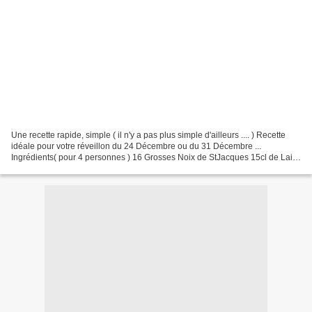
Une recette rapide, simple ( il n'y a pas plus simple d'ailleurs .... ) Recette
idéale pour votre réveillon du 24 Décembre ou du 31 Décembre ...
Ingrédients( pour 4 personnes ) 16 Grosses Noix de StJacques 15cl de Lait
de Coco 1/2càc de Curcuma 2 graines...