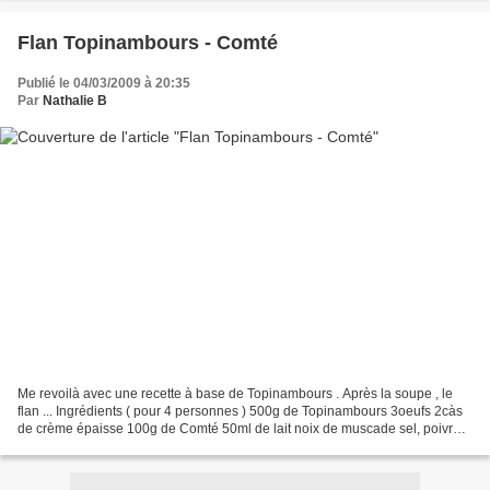
Flan Topinambours - Comté
Publié le 04/03/2009 à 20:35
Par
Nathalie B
Me revoilà avec une recette à base de Topinambours . Après la soupe , le
flan ... Ingrédients ( pour 4 personnes ) 500g de Topinambours 3oeufs 2càs
de crème épaisse 100g de Comté 50ml de lait noix de muscade sel, poivre
Préchauffer votre four à 180°....