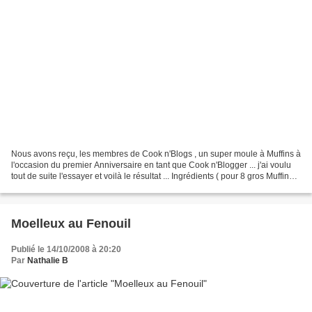
Nous avons reçu, les membres de Cook n'Blogs , un super moule à Muffins à
l'occasion du premier Anniversaire en tant que Cook n'Blogger ... j'ai voulu
tout de suite l'essayer et voilà le résultat ... Ingrédients ( pour 8 gros Muffins )
1 Mangue 90g de...
Moelleux au Fenouil
Publié le 14/10/2008 à 20:20
Par
Nathalie B