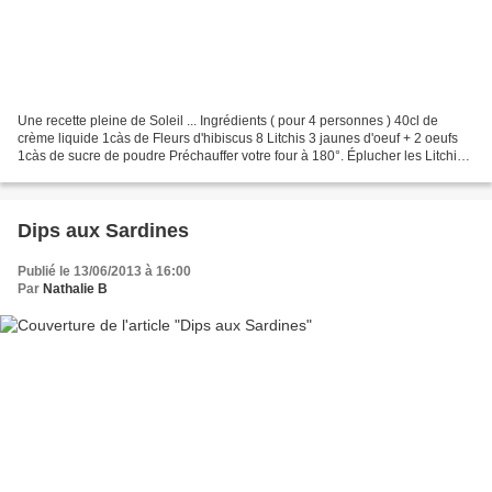
Une recette pleine de Soleil ... Ingrédients ( pour 4 personnes ) 40cl de
crème liquide 1càs de Fleurs d'hibiscus 8 Litchis 3 jaunes d'oeuf + 2 oeufs
1càs de sucre de poudre Préchauffer votre four à 180°. Éplucher les Litchis.
Les dénoyauter et les couper...
Dips aux Sardines
Publié le 13/06/2013 à 16:00
Par
Nathalie B